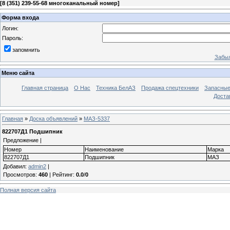
[
8 (351) 239-55-68 многоканальный номер
]
Форма входа
Логин:
Пароль:
запомнить
Забыл
Меню сайта
Главная страница
О Нас
Техника БелАЗ
Продажа спецтехники
Запасные
Доста
Главная
»
Доска объявлений
»
МАЗ-5337
822707Д1 Подшипник
Предложение |
Номер
Наименование
Марка
822707Д1
Подшипник
МАЗ
Добавил
:
admin2
|
Просмотров
:
460
|
Рейтинг
:
0.0
/
0
Полная версия сайта