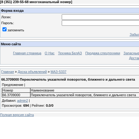
[
8 (351) 239-55-68 многоканальный номер
]
Форма входа
Логин:
Пароль:
запомнить
Забыл
Меню сайта
Главная страница
О Нас
Техника БелАЗ
Продажа спецтехники
Запасные
Доста
Главная
»
Доска объявлений
»
МАЗ-5337
66.3709000 Переключатель указателей поворотов, ближнего и дальнего света
Предложение |
Номер
Наименование
66.3709000
Переключатель указателей поворотов, ближнего и дальнего света
Добавил
:
admin2
|
Просмотров
:
694
|
Рейтинг
:
0.0
/
0
Полная версия сайта