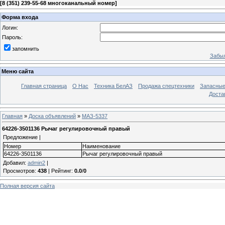
[
8 (351) 239-55-68 многоканальный номер
]
Форма входа
Логин:
Пароль:
запомнить
Забыл
Меню сайта
Главная страница
О Нас
Техника БелАЗ
Продажа спецтехники
Запасные
Доста
Главная
»
Доска объявлений
»
МАЗ-5337
64226-3501136 Рычаг регулировочный правый
Предложение |
Номер
Наименование
64226-3501136
Рычаг регулировочный правый
Добавил
:
admin2
|
Просмотров
:
438
|
Рейтинг
:
0.0
/
0
Полная версия сайта