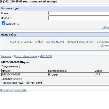
[
8 (351) 239-55-68 многоканальный номер
]
Форма входа
Логин:
Пароль:
запомнить
Забыл
Меню сайта
Главная страница
О Нас
Техника БелАЗ
Продажа спецтехники
Запасные
Доста
Главная
»
Доска объявлений
»
МАЗ-5337
64226-3408035 Штуцер
Предложение |
Номер
Наименование
Марка
64226-3408035
Штуцер
МАЗ
Добавил
:
admin2
|
Просмотров
:
422
|
Рейтинг
:
0.0
/
0
Полная версия сайта