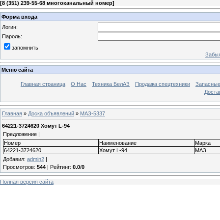
[
8 (351) 239-55-68 многоканальный номер
]
Форма входа
Логин:
Пароль:
запомнить
Забыл
Меню сайта
Главная страница
О Нас
Техника БелАЗ
Продажа спецтехники
Запасные
Доста
Главная
»
Доска объявлений
»
МАЗ-5337
64221-3724620 Хомут L-94
Предложение |
Номер
Наименование
Марка
64221-3724620
Хомут L-94
МАЗ
Добавил
:
admin2
|
Просмотров
:
544
|
Рейтинг
:
0.0
/
0
Полная версия сайта