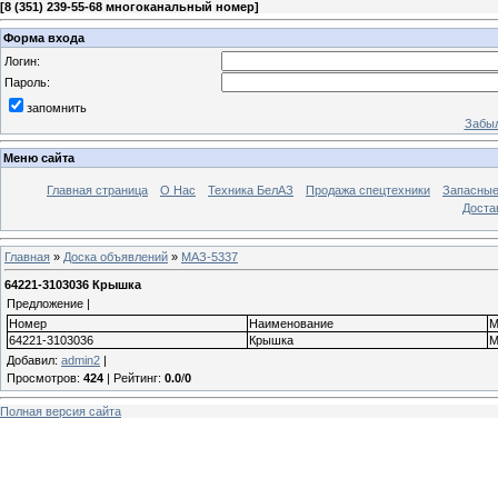
[
8 (351) 239-55-68 многоканальный номер
]
Форма входа
Логин:
Пароль:
запомнить
Забыл
Меню сайта
Главная страница
О Нас
Техника БелАЗ
Продажа спецтехники
Запасные
Доста
Главная
»
Доска объявлений
»
МАЗ-5337
64221-3103036 Крышка
Предложение |
Номер
Наименование
М
64221-3103036
Крышка
М
Добавил
:
admin2
|
Просмотров
:
424
|
Рейтинг
:
0.0
/
0
Полная версия сайта