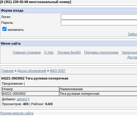
[
8 (351) 239-55-68 многоканальный номер
]
Форма входа
Логин:
Пароль:
запомнить
Забыл
Меню сайта
Главная страница
О Нас
Техника БелАЗ
Продажа спецтехники
Запасные
Доста
Главная
»
Доска объявлений
»
МАЗ-5337
64221-3003052 Тяга рулевая поперечная
Предложение |
Номер
Наименование
64221-3003052
Тяга рулевая поперечная
Добавил
:
admin2
|
Просмотров
:
403
|
Рейтинг
:
0.0
/
0
Полная версия сайта