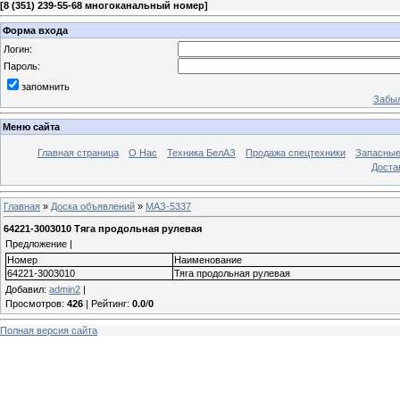
[
8 (351) 239-55-68 многоканальный номер
]
Форма входа
Логин:
Пароль:
запомнить
Забыл
Меню сайта
Главная страница
О Нас
Техника БелАЗ
Продажа спецтехники
Запасные
Доста
Главная
»
Доска объявлений
»
МАЗ-5337
64221-3003010 Тяга продольная рулевая
Предложение |
Номер
Наименование
64221-3003010
Тяга продольная рулевая
Добавил
:
admin2
|
Просмотров
:
426
|
Рейтинг
:
0.0
/
0
Полная версия сайта