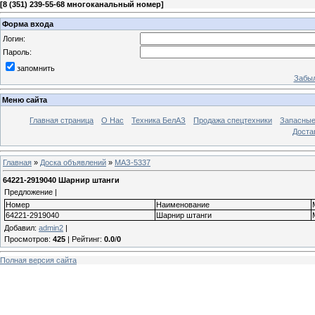
[
8 (351) 239-55-68 многоканальный номер
]
Форма входа
Логин:
Пароль:
запомнить
Забыл
Меню сайта
Главная страница
О Нас
Техника БелАЗ
Продажа спецтехники
Запасные
Доста
Главная
»
Доска объявлений
»
МАЗ-5337
64221-2919040 Шарнир штанги
Предложение |
Номер
Наименование
64221-2919040
Шарнир штанги
Добавил
:
admin2
|
Просмотров
:
425
|
Рейтинг
:
0.0
/
0
Полная версия сайта