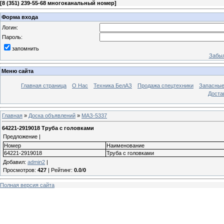
[
8 (351) 239-55-68 многоканальный номер
]
Форма входа
Логин:
Пароль:
запомнить
Забыл
Меню сайта
Главная страница
О Нас
Техника БелАЗ
Продажа спецтехники
Запасные
Доста
Главная
»
Доска объявлений
»
МАЗ-5337
64221-2919018 Труба с головками
Предложение |
Номер
Наименование
64221-2919018
Труба с головками
Добавил
:
admin2
|
Просмотров
:
427
|
Рейтинг
:
0.0
/
0
Полная версия сайта