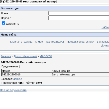
[
8 (351) 239-55-68 многоканальный номер
]
Форма входа
Логин:
Пароль:
запомнить
Забыл
Меню сайта
Главная страница
О Нас
Техника БелАЗ
Продажа спецтехники
Запасные
Доста
Главная
»
Доска объявлений
»
МАЗ-5337
64221-2906016 Вал стабилизатора
Предложение |
Номер
Наименование
64221-2906016
Вал стабилизатора
Добавил
:
admin2
|
Просмотров
:
415
|
Рейтинг
:
0.0
/
0
Полная версия сайта