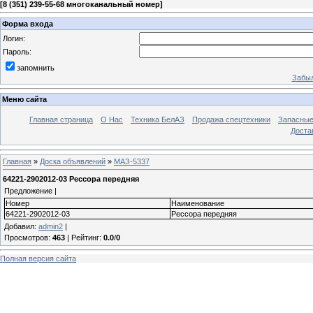
[
8 (351) 239-55-68 многоканальный номер
]
Форма входа
Логин:
Пароль:
запомнить
Забыл
Меню сайта
Главная страница
О Нас
Техника БелАЗ
Продажа спецтехники
Запасные
Доста
Главная
»
Доска объявлений
»
МАЗ-5337
64221-2902012-03 Рессора передняя
Предложение |
Номер
Наименование
64221-2902012-03
Рессора передняя
Добавил
:
admin2
|
Просмотров
:
463
|
Рейтинг
:
0.0
/
0
Полная версия сайта