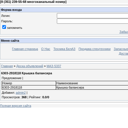
[
8 (351) 239-55-68 многоканальный номер
]
Форма входа
Логин:
Пароль:
запомнить
Забыл
Меню сайта
Главная страница
О Нас
Техника БелАЗ
Продажа спецтехники
Запасные
Доста
Главная
»
Доска объявлений
»
МАЗ-5337
6303-2918118 Крышка балансира
Предложение |
Номер
Наименование
6303-2918118
Крышка балансира
Добавил
:
admin2
|
Просмотров
:
368
|
Рейтинг
:
0.0
/
0
Полная версия сайта