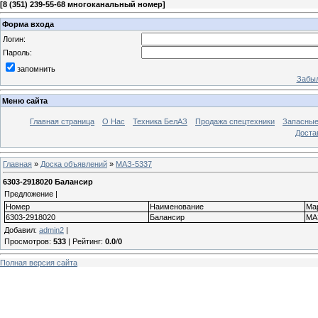
[
8 (351) 239-55-68 многоканальный номер
]
Форма входа
Логин:
Пароль:
запомнить
Забыл
Меню сайта
Главная страница
О Нас
Техника БелАЗ
Продажа спецтехники
Запасные
Доста
Главная
»
Доска объявлений
»
МАЗ-5337
6303-2918020 Балансир
Предложение |
Номер
Наименование
Ма
6303-2918020
Балансир
МА
Добавил
:
admin2
|
Просмотров
:
533
|
Рейтинг
:
0.0
/
0
Полная версия сайта