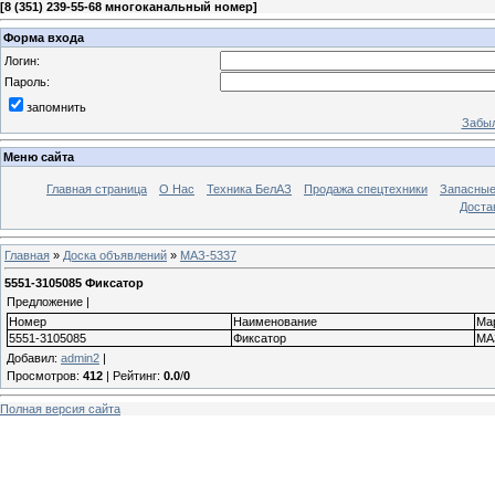
[
8 (351) 239-55-68 многоканальный номер
]
Форма входа
Логин:
Пароль:
запомнить
Забыл
Меню сайта
Главная страница
О Нас
Техника БелАЗ
Продажа спецтехники
Запасные
Доста
Главная
»
Доска объявлений
»
МАЗ-5337
5551-3105085 Фиксатор
Предложение |
Номер
Наименование
Ма
5551-3105085
Фиксатор
МА
Добавил
:
admin2
|
Просмотров
:
412
|
Рейтинг
:
0.0
/
0
Полная версия сайта