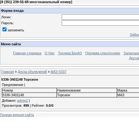
[
8 (351) 239-55-68 многоканальный номер
]
Форма входа
Логин:
Пароль:
запомнить
Забыл
Меню сайта
Главная страница
О Нас
Техника БелАЗ
Продажа спецтехники
Запасные
Доста
Главная
»
Доска объявлений
»
МАЗ-5337
5336-3401148 Торсион
Предложение |
Номер
Наименование
Марка
5336-3401148
Торсион
МАЗ
Добавил
:
admin2
|
Просмотров
:
499
|
Рейтинг
:
0.0
/
0
Полная версия сайта