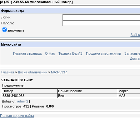
[
8 (351) 239-55-68 многоканальный номер
]
Форма входа
Логин:
Пароль:
запомнить
Забыл
Меню сайта
Главная страница
О Нас
Техника БелАЗ
Продажа спецтехники
Запасные
Доста
Главная
»
Доска объявлений
»
МАЗ-5337
5336-3401038 Винт
Предложение |
Номер
Наименование
Марка
5336-3401038
Винт
МАЗ
Добавил
:
admin2
|
Просмотров
:
431
|
Рейтинг
:
0.0
/
0
Полная версия сайта