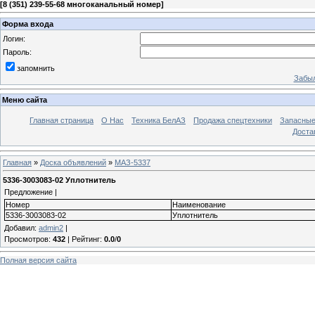
[
8 (351) 239-55-68 многоканальный номер
]
Форма входа
Логин:
Пароль:
запомнить
Забыл
Меню сайта
Главная страница
О Нас
Техника БелАЗ
Продажа спецтехники
Запасные
Доста
Главная
»
Доска объявлений
»
МАЗ-5337
5336-3003083-02 Уплотнитель
Предложение |
Номер
Наименование
5336-3003083-02
Уплотнитель
Добавил
:
admin2
|
Просмотров
:
432
|
Рейтинг
:
0.0
/
0
Полная версия сайта