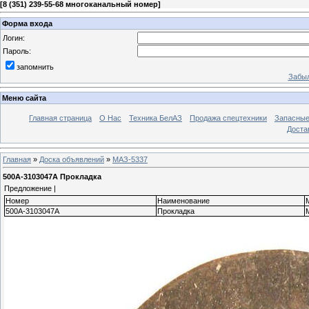
[
8 (351) 239-55-68 многоканальный номер
]
Форма входа
Логин:
Пароль:
запомнить
Забыл
Меню сайта
Главная страница
О Нас
Техника БелАЗ
Продажа спецтехники
Запасные
Доста
Главная
»
Доска объявлений
»
МАЗ-5337
500А-3103047А Прокладка
Предложение |
Номер
Наименование
500А-3103047А
Прокладка