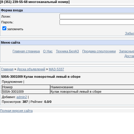
[
8 (351) 239-55-68 многоканальный номер
]
Форма входа
Логин:
Пароль:
запомнить
Забыл
Меню сайта
Главная страница
О Нас
Техника БелАЗ
Продажа спецтехники
Запасные
Доста
Главная
»
Доска объявлений
»
МАЗ-5337
500А-3001009 Кулак поворотный левый в сборе
Предложение |
Номер
Наименование
500А-3001009
Кулак поворотный левый в сборе
Добавил
:
admin2
|
Просмотров
:
387
|
Рейтинг
:
0.0
/
0
Полная версия сайта