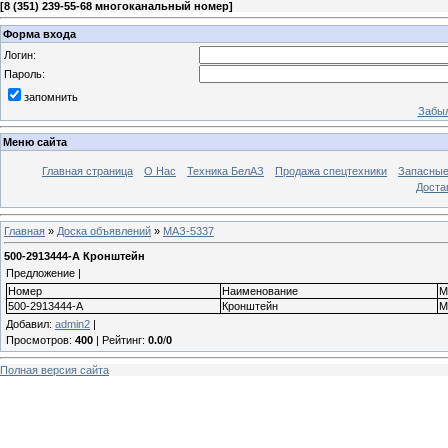
[
8 (351) 239-55-68 многоканальный номер
]
Форма входа
Логин:
Пароль:
запомнить
Забыл
Меню сайта
Главная страница
О Нас
Техника БелАЗ
Продажа спецтехники
Запасные
Доста
Главная
»
Доска объявлений
»
МАЗ-5337
500-2913444-А Кронштейн
Предложение |
Номер
Наименование
М
500-2913444-А
Кронштейн
М
Добавил
:
admin2
|
Просмотров
:
400
|
Рейтинг
:
0.0
/
0
Полная версия сайта