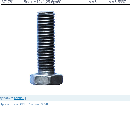
371781
Болт М12х1,25-6gх60
МАЗ
МАЗ 5337
Добавил
:
admin2
|
Просмотров
:
421
|
Рейтинг
:
0.0
/
0