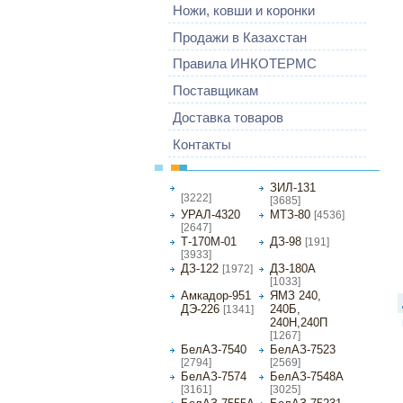
Ножи, ковши и коронки
Продажи в Казахстан
Правила ИНКОТЕРМС
Поставщикам
Доставка товаров
Контакты
МАЗ-5337
ЗИЛ-131
[3222]
[3685]
УРАЛ-4320
МТЗ-80
[4536]
[2647]
Т-170М-01
ДЗ-98
[191]
[3933]
ДЗ-122
ДЗ-180А
[1972]
[1033]
Амкадор-951
ЯМЗ 240,
ДЭ-226
240Б,
[1341]
240Н,240П
[1267]
БелАЗ-7540
БелАЗ-7523
[2794]
[2569]
БелАЗ-7574
БелАЗ-7548А
[3161]
[3025]