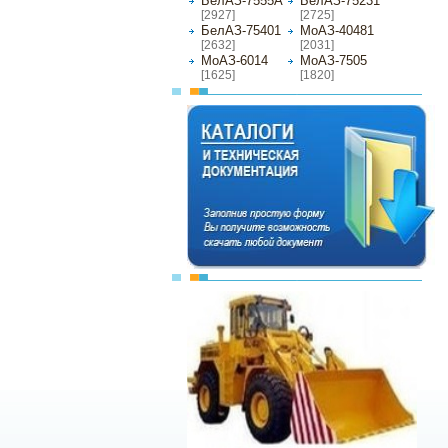
БелАЗ-7555А
БелАЗ-75231
[2927]
[2725]
БелАЗ-75401
МоАЗ-40481
[2632]
[2031]
МоАЗ-6014
МоАЗ-7505
[1625]
[1820]