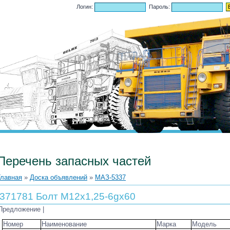
.2026, 15:52
Логин:
Пароль:
Перечень запасных частей
Главная
»
Доска объявлений
»
МАЗ-5337
371781 Болт М12х1,25-6gх60
Предложение |
Номер
Наименование
Марка
Модель