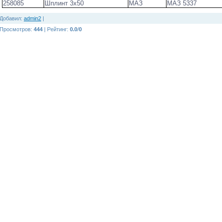
258085
Шплинт 3х50
МАЗ
МАЗ 5337
Добавил
:
admin2
|
Просмотров
:
444
|
Рейтинг
:
0.0
/
0