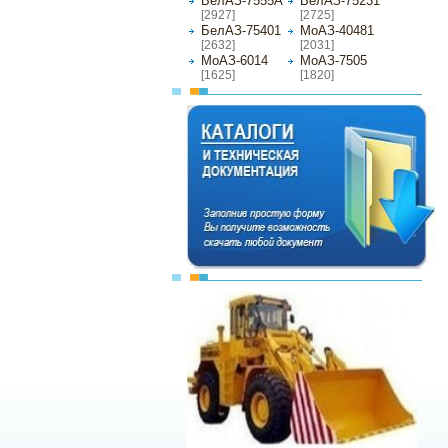
БелАЗ-7555А
БелАЗ-75231
[2927]
[2725]
БелАЗ-75401
МоАЗ-40481
[2632]
[2031]
МоАЗ-6014
МоАЗ-7505
[1625]
[1820]