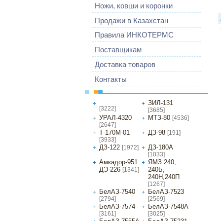
Ножи, ковши и коронки
Продажи в Казахстан
Правила ИНКОТЕРМС
Поставщикам
Доставка товаров
Контакты
МАЗ-5337
ЗИЛ-131
[3222]
[3685]
УРАЛ-4320
МТЗ-80
[4536]
[2647]
Т-170М-01
ДЗ-98
[191]
[3933]
ДЗ-122
ДЗ-180А
[1972]
[1033]
Амкадор-951
ЯМЗ 240,
ДЭ-226
240Б,
[1341]
240Н,240П
[1267]
БелАЗ-7540
БелАЗ-7523
[2794]
[2569]
БелАЗ-7574
БелАЗ-7548А
[3161]
[3025]