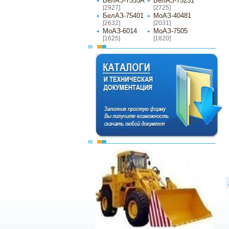
БелАЗ-7555А
БелАЗ-75231
[2927]
[2725]
БелАЗ-75401
МоАЗ-40481
[2632]
[2031]
МоАЗ-6014
МоАЗ-7505
[1625]
[1820]