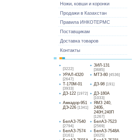
Ножи, ковши и коронки
Продажи в Казахстан
Правила ИНКОТЕРМС
Поставщикам
Доставка товаров
Контакты
МАЗ-5337
ЗИЛ-131
[3222]
[3685]
УРАЛ-4320
МТЗ-80
[4536]
[2647]
Т-170М-01
ДЗ-98
[191]
[3933]
ДЗ-122
ДЗ-180А
[1972]
[1033]
Амкадор-951
ЯМЗ 240,
ДЭ-226
240Б,
[1341]
240Н,240П
[1267]
БелАЗ-7540
БелАЗ-7523
[2794]
[2569]
БелАЗ-7574
БелАЗ-7548А
[3161]
[3025]