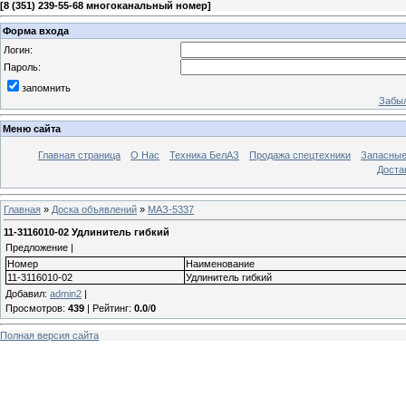
[
8 (351) 239-55-68 многоканальный номер
]
Форма входа
Логин:
Пароль:
запомнить
Забыл
Меню сайта
Главная страница
О Нас
Техника БелАЗ
Продажа спецтехники
Запасные
Доста
Главная
»
Доска объявлений
»
МАЗ-5337
11-3116010-02 Удлинитель гибкий
Предложение |
Номер
Наименование
11-3116010-02
Удлинитель гибкий
Добавил
:
admin2
|
Просмотров
:
439
|
Рейтинг
:
0.0
/
0
Полная версия сайта