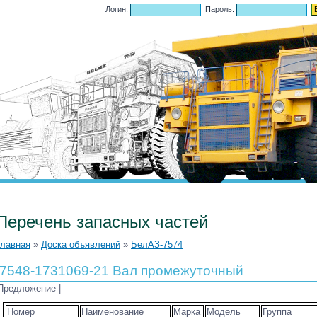
.2026, 23:46
Логин:
Пароль:
Перечень запасных частей
Главная
»
Доска объявлений
»
БелАЗ-7574
7548-1731069-21 Вал промежуточный
Предложение |
Номер
Наименование
Марка
Модель
Группа