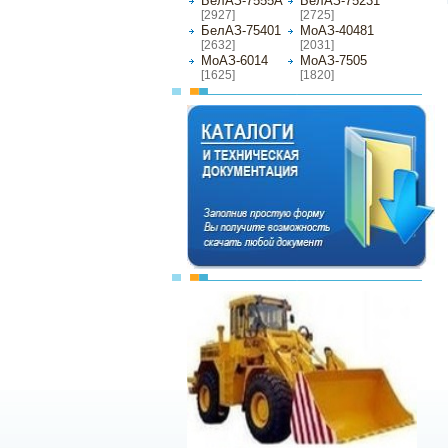
БелАЗ-7555А
БелАЗ-75231
[2927]
[2725]
БелАЗ-75401
МоАЗ-40481
[2632]
[2031]
МоАЗ-6014
МоАЗ-7505
[1625]
[1820]