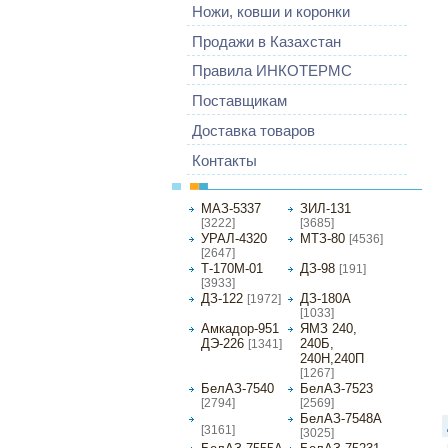
Ножи, ковши и коронки
Продажи в Казахстан
Правила ИНКОТЕРМС
Поставщикам
Доставка товаров
Контакты
МАЗ-5337
ЗИЛ-131
[3222]
[3685]
УРАЛ-4320
МТЗ-80
[4536]
[2647]
Т-170М-01
ДЗ-98
[191]
[3933]
ДЗ-122
ДЗ-180А
[1972]
[1033]
Амкадор-951
ЯМЗ 240,
ДЭ-226
240Б,
[1341]
240Н,240П
[1267]
БелАЗ-7540
БелАЗ-7523
[2794]
[2569]
БелАЗ-7574
БелАЗ-7548А
[3161]
[3025]