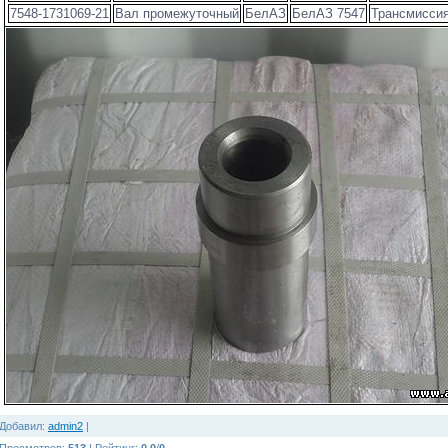
7548-1731069-21
Вал промежуточный
БелАЗ
БелАЗ 7547
Трансмисси
Добавил
:
admin2
|