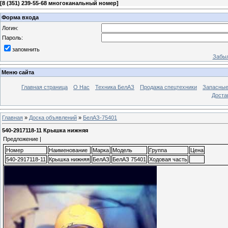
[
8 (351) 239-55-68 многоканальный номер
]
Форма входа
Логин:
Пароль:
запомнить
Забыл
Меню сайта
Главная страница
О Нас
Техника БелАЗ
Продажа спецтехники
Запасные
Доста
Главная
»
Доска объявлений
»
БелАЗ-75401
540-2917118-11 Крышка нижняя
Предложение |
Номер
Наименование
Марка
Модель
Группа
Цена
540-2917118-11
Крышка нижняя
БелАЗ
БелАЗ 75401
Ходовая часть